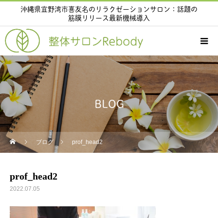
沖縄県宜野湾市喜友名のリラクゼーションサロン：話題の
筋膜リリース最新機械導入
BLOG
ブログ
prof_head2
prof_head2
2022.07.05